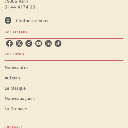
75006 Paris
01 44 41 74 00
contacts
Contactez-nous
NOS RÉSEAUX
NOS LIVRES
Nouveautés
Auteurs
Le Masque
Nouveaux jours
La Grenade
PODCASTS