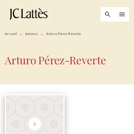
MENU
RECHERCHE
CONTENU
search
menu
PIED DE PAGE
Accueil
Auteurs
Arturo Pérez-Reverte
—
—
Arturo Pérez-Reverte