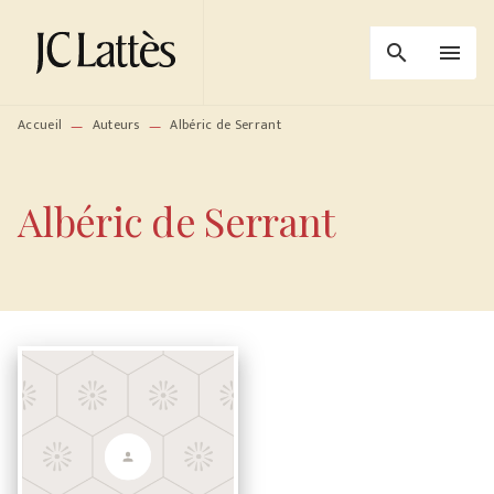
MENU
RECHERCHE
CONTENU
search
menu
PIED DE PAGE
Accueil
Auteurs
Albéric de Serrant
—
—
Albéric de Serrant