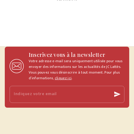
Inscrivez vous à la newsletter
Votre adresse e-mail sera uniquement utilisée pour vous
envoyer des informations sur les actualités de JC Lattès.
Vous pouvez vous désinscrire à tout moment. Pour plus
d’informations,
cliquez ici
.
Indiquez votre email
send