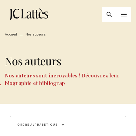
MENU
RECHERCHE
CONTENU
search
menu
PIED DE PAGE
Accueil
Nos auteurs
—
Nos auteurs
Nos auteurs sont incroyables ! Découvrez leur
biographie et bibliograp
arrow_drop_down
ORDRE ALPHABÉTIQUE