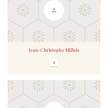
Jean-Christophe Millois
chevron_right