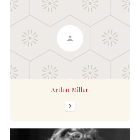
Arthur Miller
chevron_right