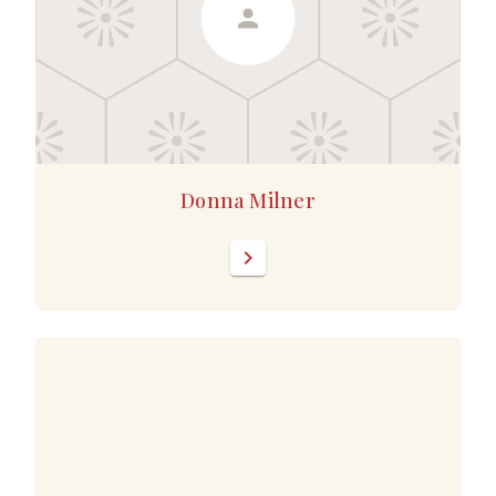
Donna Milner
chevron_right