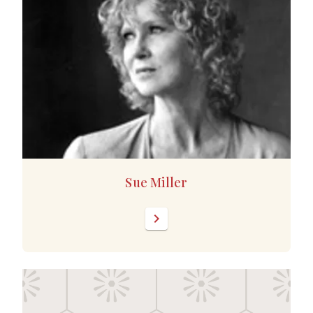
Sue Miller
chevron_right