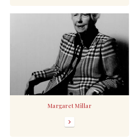
Margaret Millar
chevron_right