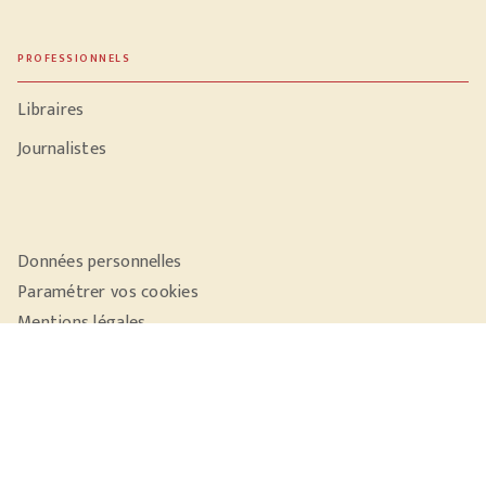
PROFESSIONNELS
Libraires
Journalistes
Données personnelles
Paramétrer vos cookies
Mentions légales
Conditions générales d'utilisation
Charte de référencement