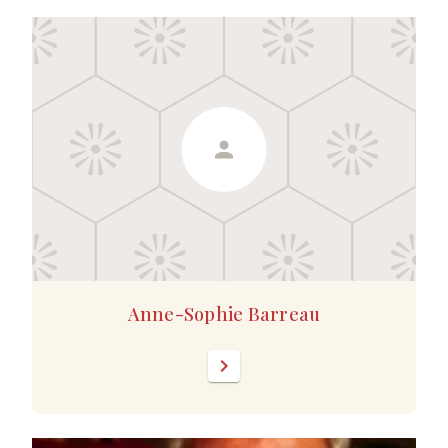
Anne-Sophie Barreau
chevron_right