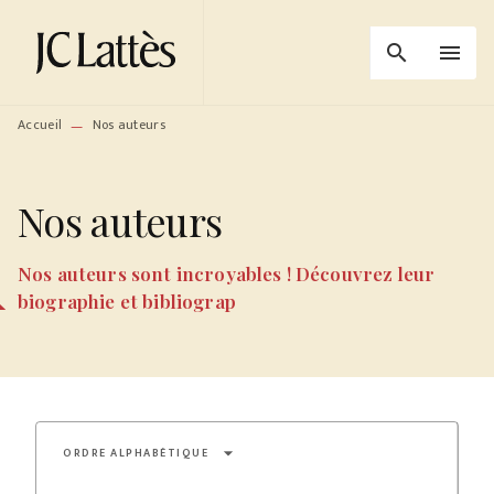
MENU
RECHERCHE
CONTENU
search
menu
PIED DE PAGE
Accueil
Nos auteurs
—
Nos auteurs
Nos auteurs sont incroyables ! Découvrez leur
biographie et bibliograp
arrow_drop_down
ORDRE ALPHABÉTIQUE