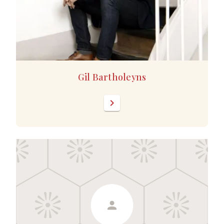
Gil Bartholeyns
chevron_right