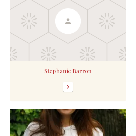
Stephanie Barron
chevron_right