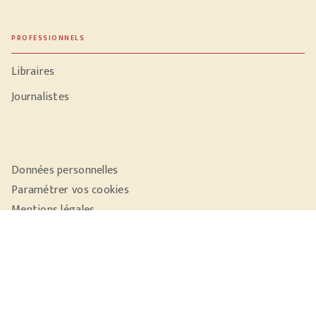
PROFESSIONNELS
Libraires
Journalistes
Données personnelles
Paramétrer vos cookies
Mentions légales
Conditions générales d'utilisation
Charte de référencement