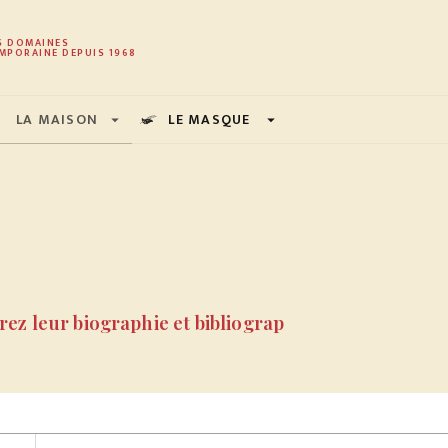
PIED DE PAGE
S DOMAINES
MPORAINE DEPUIS 1968
LA MAISON
LE MASQUE
arrow_drop_down
arrow_drop_down
ez leur biographie et bibliograp