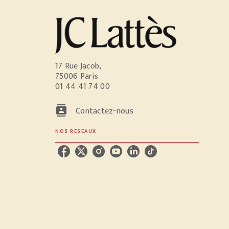
17 Rue Jacob,
75006 Paris
01 44 41 74 00
contacts
Contactez-nous
NOS RÉSEAUX