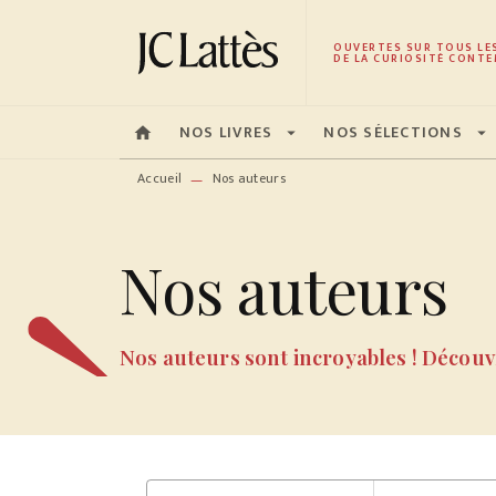
MENU
RECHERCHE
CONTENU
OUVERTES SUR TOUS LE
DE LA CURIOSITÉ CONTE
NOS LIVRES
NOS SÉLECTIONS
home
arrow_drop_down
arrow_drop_down
Accueil
Nos auteurs
—
Nos auteurs
Nos auteurs sont incroyables ! Découvr