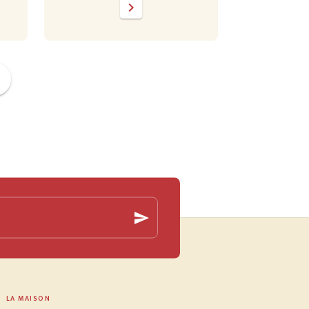
chevron_right
ge
send
LA MAISON