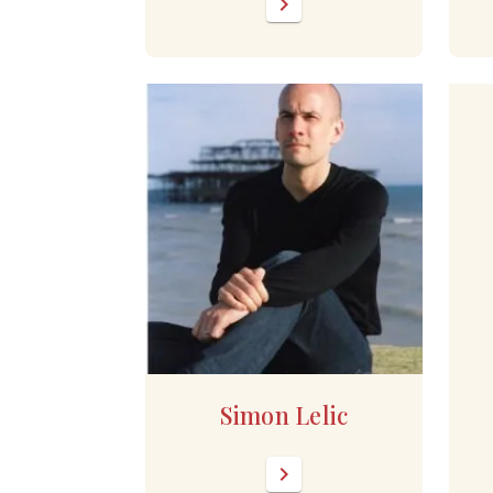
chevron_right
Simon Lelic
chevron_right