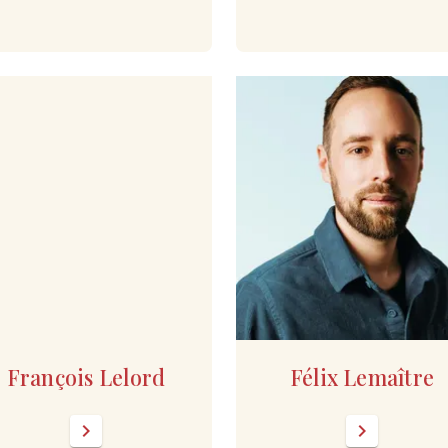
François Lelord
Félix Lemaître
chevron_right
chevron_right