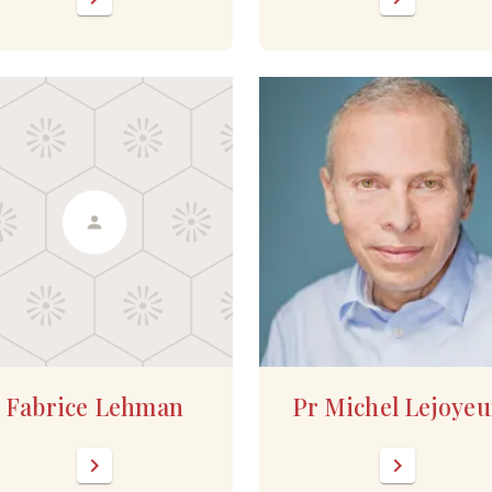
Fabrice Lehman
Pr Michel Lejoyeu
chevron_right
chevron_right