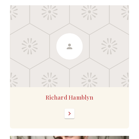
Richard Hamblyn
chevron_right