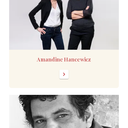
Amandine Hancewicz
chevron_right