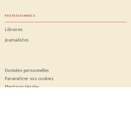
PROFESSIONNELS
Libraires
Journalistes
Données personnelles
Paramétrer vos cookies
Mentions légales
Conditions générales d'utilisation
Charte de référencement