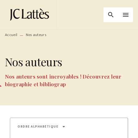
MENU
RECHERCHE
CONTENU
search
menu
PIED DE PAGE
Accueil
Nos auteurs
—
Nos auteurs
Nos auteurs sont incroyables ! Découvrez leur
biographie et bibliograp
arrow_drop_down
ORDRE ALPHABÉTIQUE