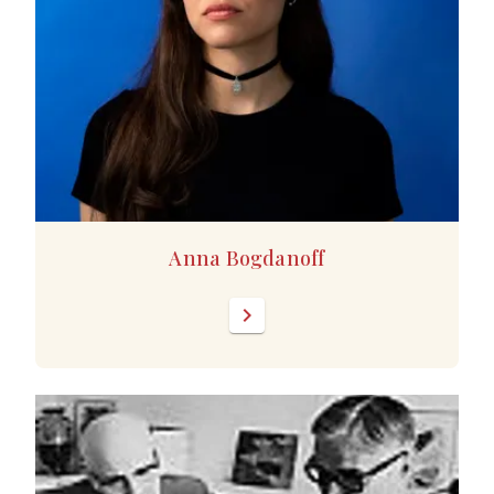
Anna Bogdanoff
chevron_right