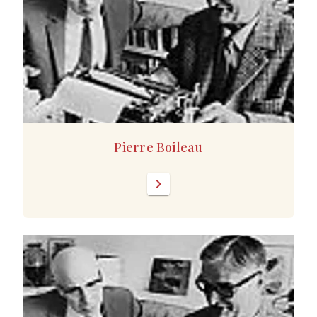
Pierre Boileau
chevron_right