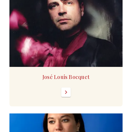
José Louis Bocquet
chevron_right