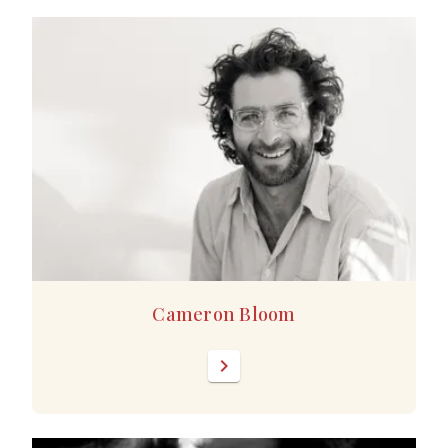
Cameron Bloom
chevron_right