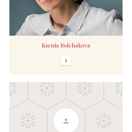
Ksenia Bolchakova
chevron_right