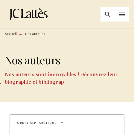
MENU
RECHERCHE
CONTENU
search
menu
PIED DE PAGE
Accueil
Nos auteurs
—
Nos auteurs
Nos auteurs sont incroyables ! Découvrez leur
biographie et bibliograp
arrow_drop_down
ORDRE ALPHABÉTIQUE