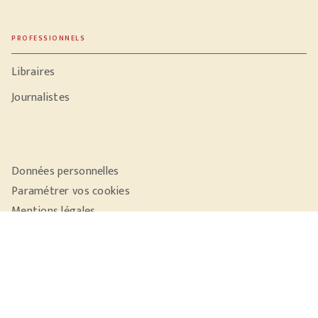
PROFESSIONNELS
Libraires
Journalistes
Données personnelles
Paramétrer vos cookies
Mentions légales
Conditions générales d'utilisation
Charte de référencement