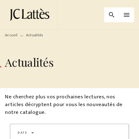
MENU
RECHERCHE
CONTENU
search
menu
PIED DE PAGE
Accueil
Actualités
—
Actualités
Ne cherchez plus vos prochaines lectures, nos
articles décryptent pour vous les nouveautés de
notre catalogue.
arrow_drop_down
DATE