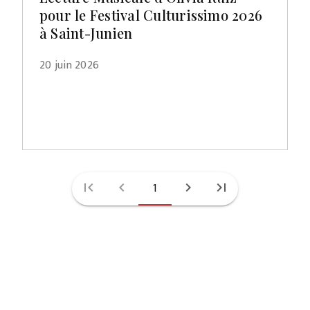
pour le Festival Culturissimo 2026
à Saint-Junien
20 juin 2026
first_page
chevron_left
1
chevron_right
last_page