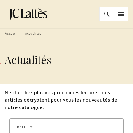
MENU
RECHERCHE
CONTENU
search
menu
PIED DE PAGE
Accueil
Actualités
—
Actualités
Ne cherchez plus vos prochaines lectures, nos
articles décryptent pour vous les nouveautés de
notre catalogue.
arrow_drop_down
DATE