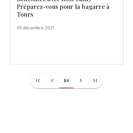
Préparez-vous pour la bagarre à
Tours
03 décembre 2021
first_page
chevron_left
84
chevron_right
last_page