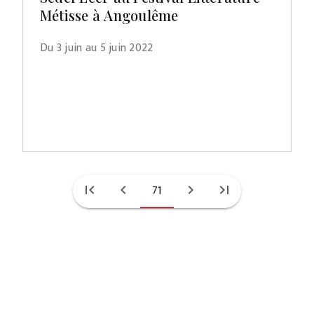
Métisse à Angoulême
Du 3 juin au 5 juin 2022
first_page
chevron_left
71
chevron_right
last_page