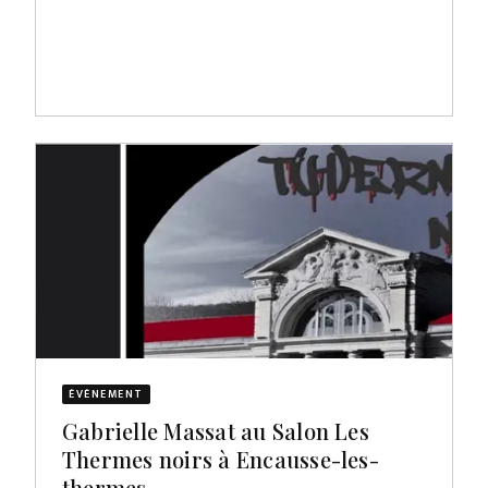
ÉVÈNEMENT
Gabrielle Massat au Salon Les
Thermes noirs à Encausse-les-
thermes