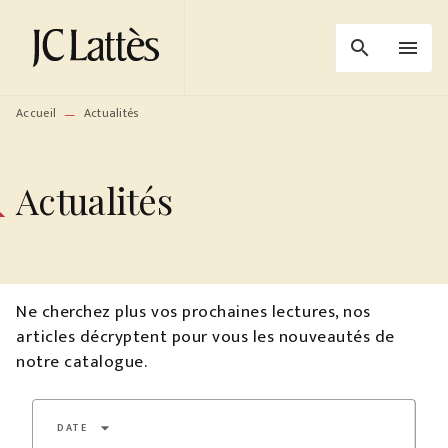
MENU
RECHERCHE
CONTENU
search
menu
PIED DE PAGE
Accueil
Actualités
—
Actualités
Ne cherchez plus vos prochaines lectures, nos
articles décryptent pour vous les nouveautés de
notre catalogue.
arrow_drop_down
DATE