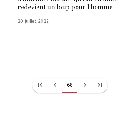
redevient un loup pour l'homme
20 juillet 2022
first_page
chevron_left
68
chevron_right
last_page