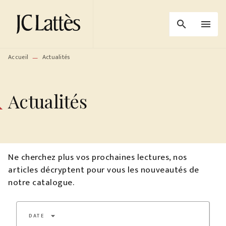
MENU
RECHERCHE
CONTENU
search
menu
PIED DE PAGE
Accueil
Actualités
—
Actualités
Ne cherchez plus vos prochaines lectures, nos
articles décryptent pour vous les nouveautés de
notre catalogue.
arrow_drop_down
DATE