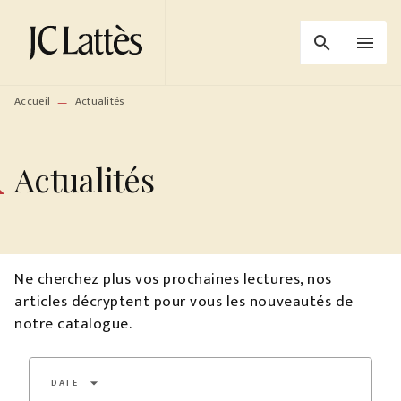
MENU
RECHERCHE
CONTENU
search
menu
PIED DE PAGE
Accueil
Actualités
—
Actualités
Ne cherchez plus vos prochaines lectures, nos
articles décryptent pour vous les nouveautés de
notre catalogue.
arrow_drop_down
DATE