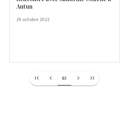
Autun
29 octobre 2022
first_page
chevron_left
61
chevron_right
last_page