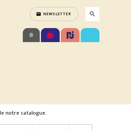
NEWSLETTER
search
email
search
fingerprint
de notre catalogue.