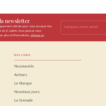
 la newsletter
iquement utilisée pour vous envoyer des
Indiquez votre email
s de JC Lattès. Vous pouvez vous
ur plus d’informations,
cliquez ici
.
NOS LIVRES
Nouveautés
Auteurs
Le Masque
Nouveaux jours
La Grenade