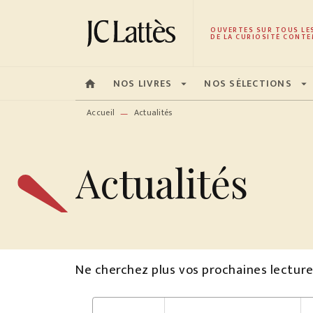
MENU
RECHERCHE
CONTENU
OUVERTES SUR TOUS LE
DE LA CURIOSITÉ CONTE
NOS LIVRES
NOS SÉLECTIONS
home
arrow_drop_down
arrow_drop_down
Accueil
Actualités
—
Actualités
Ne cherchez plus vos prochaines lecture