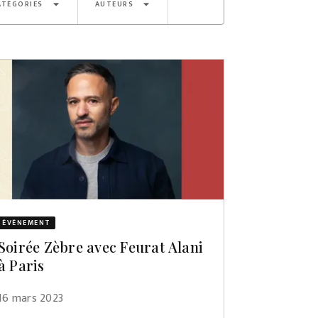
arrow_drop_down
arrow_drop_down
ATÉGORIES
AUTEURS
ÉVÈNEMENT
Soirée Zèbre avec Feurat Alani
à Paris
16 mars 2023