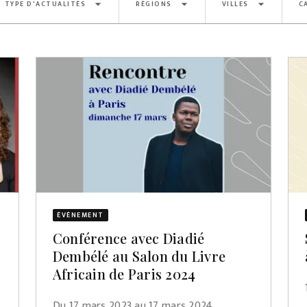
arrow_drop_down
arrow_drop_down
arrow_drop_down
TYPE D'ACTUALITÉS
RÉGIONS
VILLES
C
ÉVÈNEMENT
Conférence avec Diadié
Dembélé au Salon du Livre
Africain de Paris 2024
Du 17 mars 2023 au 17 mars 2024