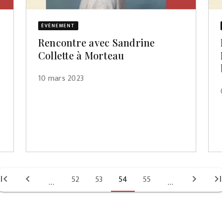
ÉVÈNEMENT
Rencontre avec Sandrine
Collette à Morteau
10 mars 2023
irst_page
chevron_left
52
53
54
55
chevron_right
last_pa
...
...