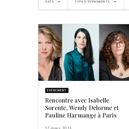
arrow_drop_down
arrow_drop_down
DATE
TYPE D'ÉVÈNEMENTS
ÉVÈNEMENT
Rencontre avec Isabelle
Sorente, Wendy Delorme et
Pauline Harmange à Paris
17 mars 2023