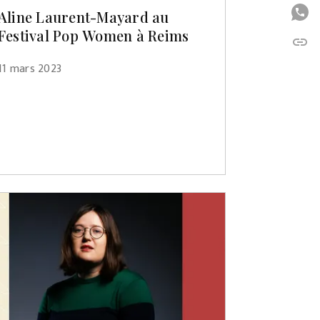
P
Aline Laurent-Mayard au
Festival Pop Women à Reims
link
C
11 mars 2023