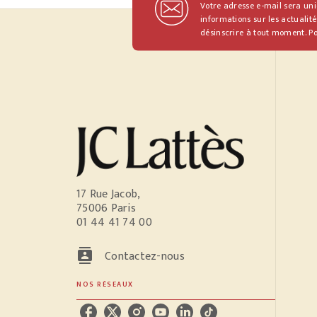
Votre adresse e-mail sera un
informations sur les actualité
désinscrire à tout moment. Po
17 Rue Jacob,
75006 Paris
01 44 41 74 00
contacts
Contactez-nous
NOS RÉSEAUX