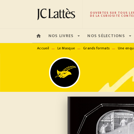
MENU
RECHERCHE
CONTENU
OUVERTES SUR TOUS LE
DE LA CURIOSITÉ CONTE
NOS LIVRES
NOS SÉLECTIONS
home
arrow_drop_down
arrow_drop_down
Accueil
Le Masque
Grands formats
Une enquê
—
—
—