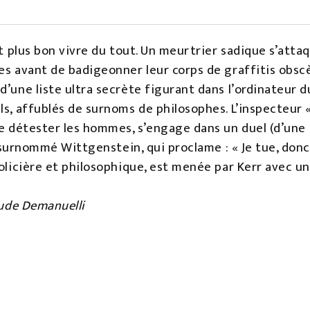
ait plus bon vivre du tout. Un meurtrier sadique s’att
es avant de badigeonner leur corps de graffitis obscè
’une liste ultra secrète figurant dans l’ordinateur du 
ls, affublés de surnoms de philosophes. L’inspecteur «
 de détester les hommes, s’engage dans un duel (d’une
, surnommé Wittgenstein, qui proclame : « Je tue, donc j
policière et philosophique, est menée par Kerr avec u
aude Demanuelli