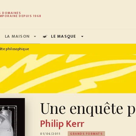
PIED DE PAGE
S DOMAINES
MPORAINE DEPUIS 1968
LA MAISON
LE MASQUE
arrow_drop_down
arrow_drop_down
te philosophique
Une enquête p
Philip Kerr
01/06/2011
GRANDS FORMATS