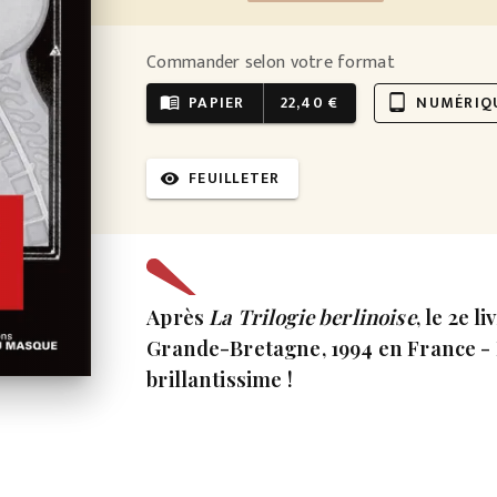
Commander selon votre format
PAPIER
22,40 €
NUMÉRIQ
menu_book
tablet_android
FEUILLETER
visibility
Après
La Trilogie berlinoise
, le 2e l
Grande-Bretagne, 1994 en France - 
brillantissime !