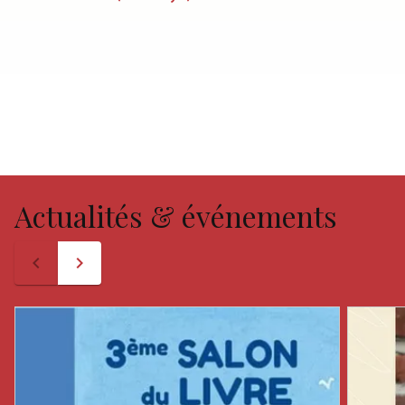
Actualités & événements
navigate_before
navigate_next