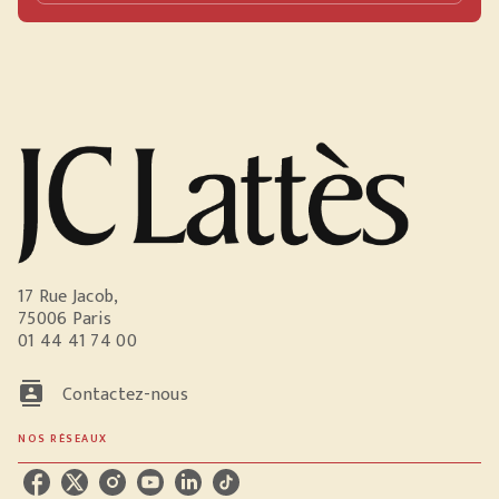
17 Rue Jacob,
75006 Paris
01 44 41 74 00
contacts
Contactez-nous
NOS RÉSEAUX