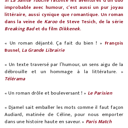
Si
La Sainte Touche
raconte les aventures d’un duo
improbable avec humour, c’est aussi un pur joyau
littéraire, aussi cynique que romantique. Un roman
dans la veine de
Karoo
de Steve Tesich, de la série
Breaking Bad
et du film
Dikkenek
.
« Un roman déjanté. Ça fait du bien ! »
François
Busnel,
La Grande Librairie
« Un texte traversé par l’humour, un sens aigu de la
débrouille et un hommage à la littérature. »
Télérama
« Un roman drôle et bouleversant ! »
Le Parisien
« Djamel sait emballer les mots comme il faut façon
Audiard, matinée de Céline, pour nous emporter
dans une histoire haute en saveur. »
Paris Match