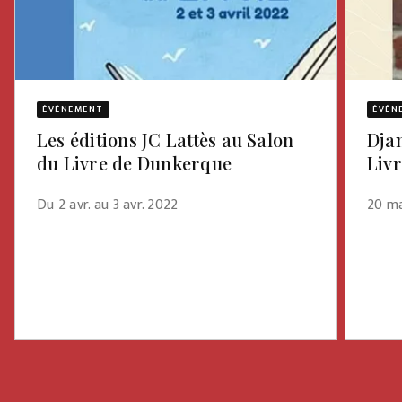
ÉVÈNEMENT
ÉVÈN
Les éditions JC Lattès au Salon
Dja
du Livre de Dunkerque
Liv
Du 2 avr. au 3 avr. 2022
20 m