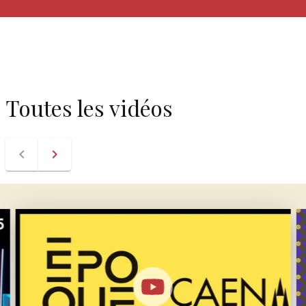
Toutes les vidéos
navigate_before
navigate_next