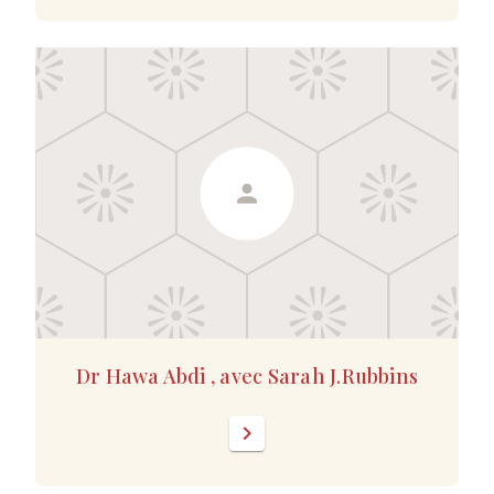
Dr Hawa Abdi , avec Sarah J.Rubbins
chevron_right