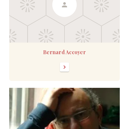
Bernard Accoyer
chevron_right