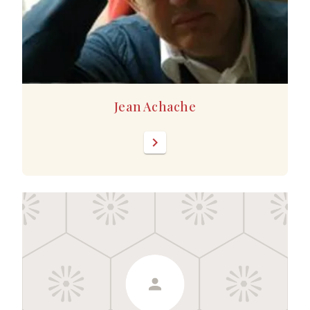
Jean Achache
chevron_right