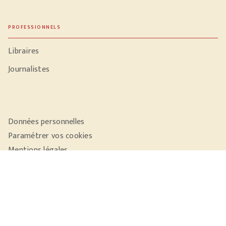
PROFESSIONNELS
Libraires
Journalistes
Données personnelles
Paramétrer vos cookies
Mentions légales
Conditions générales d'utilisation
Charte de référencement