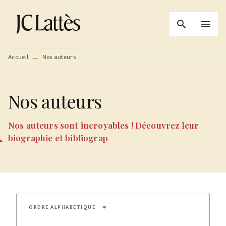
MENU
RECHERCHE
CONTENU
search
menu
PIED DE PAGE
Accueil
Nos auteurs
—
Nos auteurs
Nos auteurs sont incroyables ! Découvrez leur
biographie et bibliograp
arrow_drop_down
ORDRE ALPHABÉTIQUE