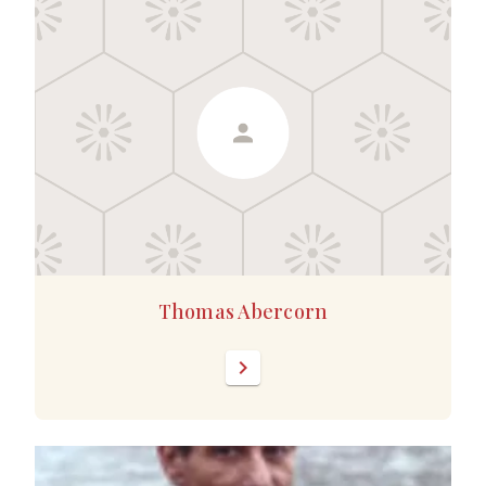
Thomas Abercorn
chevron_right