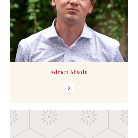
Adrien Absolu
chevron_right