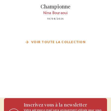
Championne
Nina Bouraoui
19/08/2026
VOIR TOUTE LA COLLECTION
arrow_forward
Inscrivez vous à la newsletter
Votre adresse e-mail sera uniquement utilisée pour vous