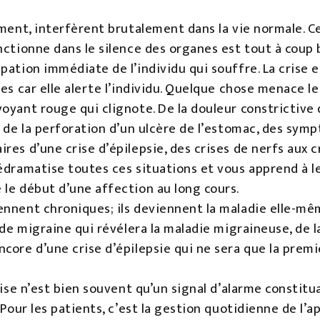
ment, interfèrent brutalement dans la vie normale. Ce q
nctionne dans le silence des organes est tout à coup 
ation immédiate de l’individu qui souffre. La crise es
es car elle alerte l’individu. Quelque chose menace le 
oyant rouge qui clignote. De la douleur constrictive d
, de la perforation d’un ulcère de l’estomac, des sym
res d’une crise d’épilepsie, des crises de nerfs aux 
édramatise toutes ces situations et vous apprend à les
 le début d’une affection au long cours.
nnent chroniques; ils deviennent la maladie elle-même
e de migraine qui révélera la maladie migraineuse, de 
core d’une crise d’épilepsie qui ne sera que la prem
rise n’est bien souvent qu’un signal d’alarme constitu
 Pour les patients, c’est la gestion quotidienne de l’ap