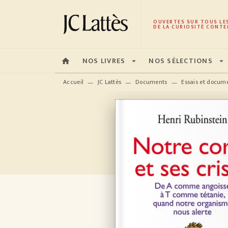
MENU
RECHERCHE
CONTENU
OUVERTES SUR TOUS LE
DE LA CURIOSITÉ CONTE
NOS LIVRES
NOS SÉLECTIONS
home
arrow_drop_down
arrow_drop_down
Accueil
JC Lattès
Documents
Essais et docum
—
—
—