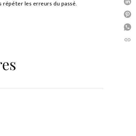
P
s répéter les erreurs du passé.
P
P
link
C
res