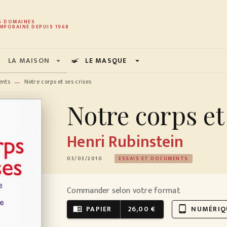
PIED DE PAGE
S DOMAINES
MPORAINE DEPUIS 1968
LA MAISON
LE MASQUE
arrow_drop_down
arrow_drop_down
ents
Notre corps et ses crises
—
Notre corps et
Henri Rubinstein
03/03/2010
ESSAIS ET DOCUMENTS
Commander selon votre format
PAPIER
26,00 €
NUMÉRIQ
menu_book
tablet_android