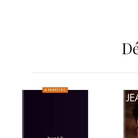
Dé
À PARAÎTRE