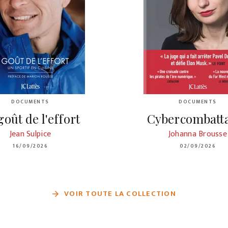
DOCUMENTS
DOCUMENTS
goût de l'effort
Cybercombatt
Jean Sulpice
Johanna Brousse
16/09/2026
02/09/2026
VOIR TOUTE LA COLLECTION
arrow_forward