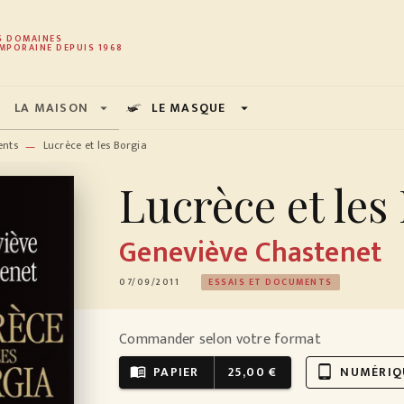
PIED DE PAGE
S DOMAINES
MPORAINE DEPUIS 1968
LA MAISON
LE MASQUE
arrow_drop_down
arrow_drop_down
ents
Lucrèce et les Borgia
—
Lucrèce et les
Geneviève Chastenet
07/09/2011
ESSAIS ET DOCUMENTS
Commander selon votre format
PAPIER
25,00 €
NUMÉRIQ
menu_book
tablet_android