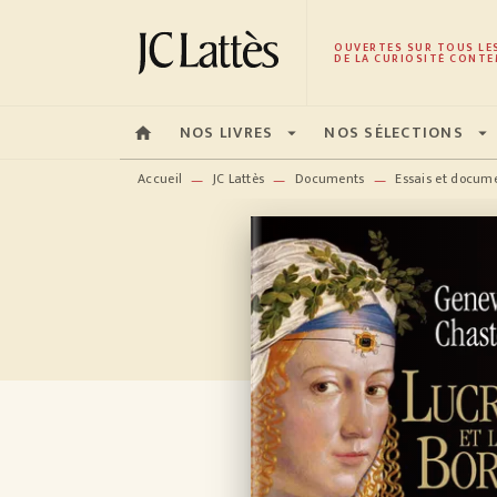
MENU
RECHERCHE
CONTENU
OUVERTES SUR TOUS LE
DE LA CURIOSITÉ CONTE
NOS LIVRES
NOS SÉLECTIONS
home
arrow_drop_down
arrow_drop_down
Accueil
JC Lattès
Documents
Essais et docum
—
—
—