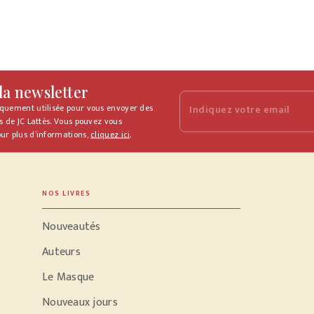
 la newsletter
iquement utilisée pour vous envoyer des
Indiquez votre email
s de JC Lattès. Vous pouvez vous
ur plus d’informations,
cliquez ici
.
NOS LIVRES
Nouveautés
Auteurs
Le Masque
Nouveaux jours