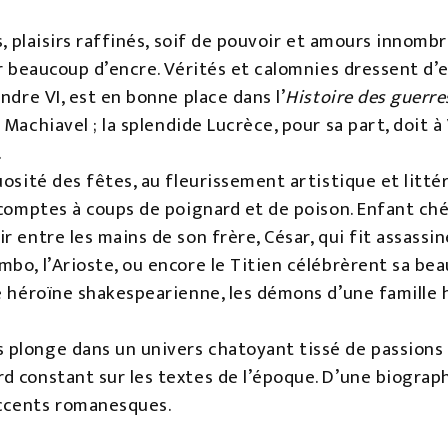
s, plaisirs raffinés, soif de pouvoir et amours innombra
er beaucoup d’encre. Vérités et calomnies dressent d’el
ndre VI, est en bonne place dans l’
Histoire des guerres
Machiavel ; la splendide Lucrèce, pour sa part, doit
.
uosité des fêtes, au fleurissement artistique et litté
 comptes à coups de poignard et de poison. Enfant ché
r entre les mains de son frère, César, qui fit assass
bo, l’Arioste, ou encore le Titien célébrèrent sa bea
le héroïne shakespearienne, les démons d’une famill
plonge dans un univers chatoyant tissé de passions 
 constant sur les textes de l’époque. D’une biographi
ccents romanesques.