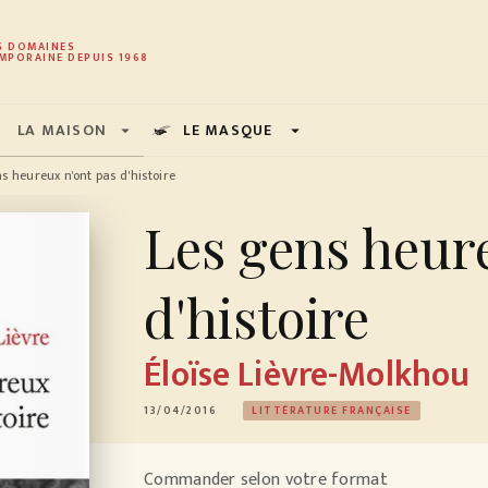
PIED DE PAGE
S DOMAINES
MPORAINE DEPUIS 1968
LA MAISON
LE MASQUE
arrow_drop_down
arrow_drop_down
s heureux n'ont pas d'histoire
Les gens heur
d'histoire
Éloïse Lièvre-Molkhou
13/04/2016
LITTÉRATURE FRANÇAISE
Commander selon votre format