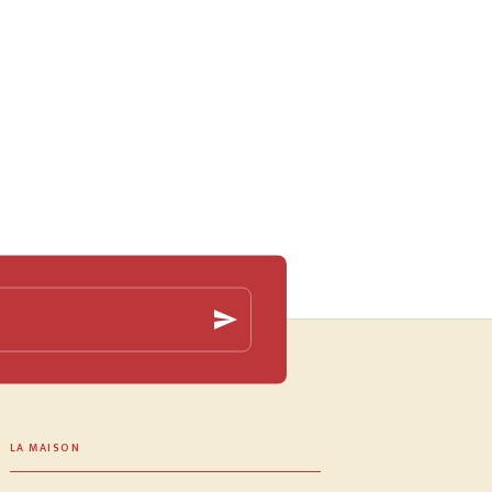
send
LA MAISON