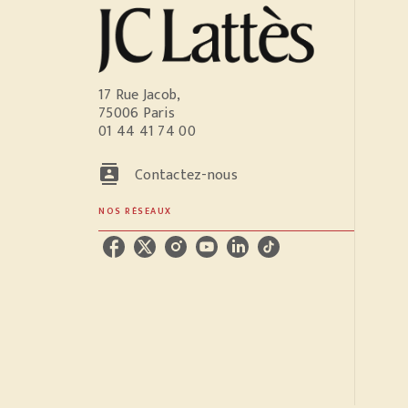
17 Rue Jacob,
75006 Paris
01 44 41 74 00
contacts
Contactez-nous
NOS RÉSEAUX