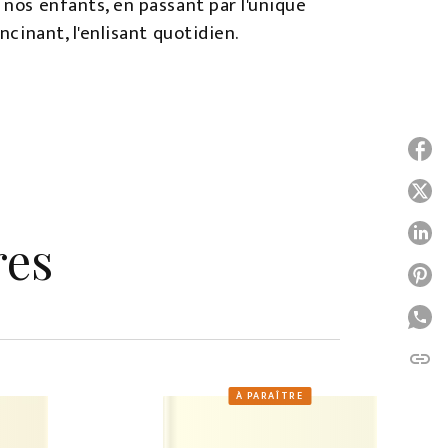
 nos enfants, en passant par l'unique
ncinant, l'enlisant quotidien.
P
P
P
res
P
P
link
C
À PARAÎTRE