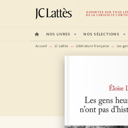
MENU
RECHERCHE
CONTENU
OUVERTES SUR TOUS LE
DE LA CURIOSITÉ CONTE
NOS LIVRES
NOS SÉLECTIONS
home
arrow_drop_down
arrow_drop_down
Accueil
JC Lattès
Littérature française
Les gen
—
—
—