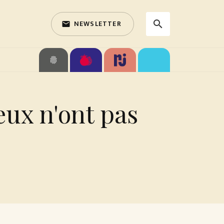
NEWSLETTER
search
email
search
fingerprint
eux n'ont pas