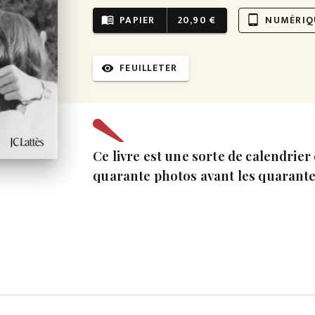
PAPIER
20,90 €
NUMÉRIQ
menu_book
tablet_android
FEUILLETER
visibility
Ce livre est une sorte de calendrier 
quarante photos avant les quarante