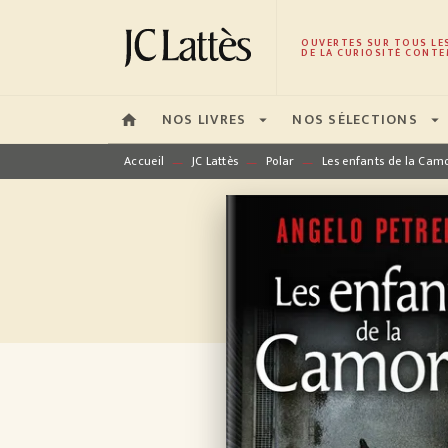
MENU
RECHERCHE
CONTENU
OUVERTES SUR TOUS LE
DE LA CURIOSITÉ CONTE
NOS LIVRES
NOS SÉLECTIONS
home
arrow_drop_down
arrow_drop_down
Accueil
JC Lattès
Polar
Les enfants de la Cam
—
—
—