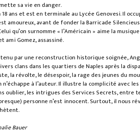
 mette sa vie en danger.
, a 18 ans et est en terminale au Lycée Genovesi. Il oc
t amoureux, avant de fonder la Barricade Silencieuse
. Celui qu’on surnomme « l’Américain » aime la musique 
et ami Gomez, assassiné.
utenu par une reconstruction historique soignée, Ange
ivers clans dans les quartiers de Naples après la disp
te, la révolte, le désespoir, la rage des jeunes du mo
 n’échappe à l’auteur. Il illustre la complicité avec le
ans oublier, les intrigues des Services Secrets, entre
presque) personne n’est innocent. Surtout, il nous ré
chètent.
halie Bauer