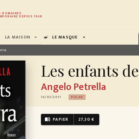
PIED DE PAGE
S DOMAINES
MPORAINE DEPUIS 1968
LA MAISON
LE MASQUE
arrow_drop_down
arrow_drop_down
orra
Les enfants d
Angelo Petrella
16/03/2011
POLAR
PAPIER
27,30 €
menu_book