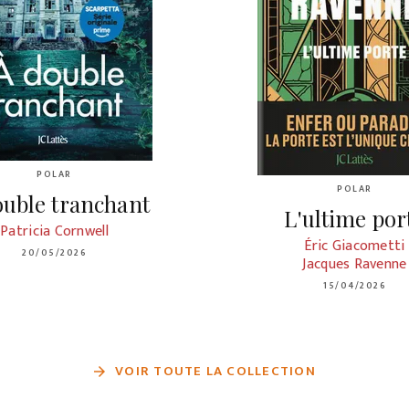
POLAR
POLAR
ouble tranchant
L'ultime por
Patricia Cornwell
Éric Giacometti
20/05/2026
Jacques Ravenne
15/04/2026
VOIR TOUTE LA COLLECTION
arrow_forward