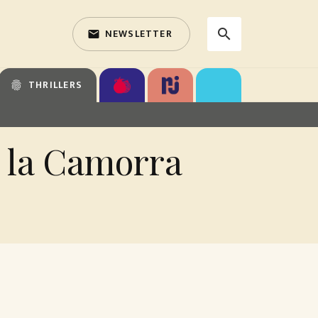
NEWSLETTER
search
email
search
THRILLERS
fingerprint
e la Camorra