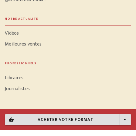
NOTRE ACTUALITÉ
Vidéos
Meilleures ventes
PROFESSIONNELS
Libraires
Journalistes
ACHETER VOTRE FORMAT
Données personnelles
shopping_basket
arrow_drop_down
Paramétrer vos cookies