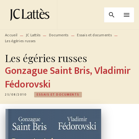
MENU
RECHERCHE
CONTENU
search
menu
PIED DE PAGE
Accueil
JC Lattès
Documents
Essais et documents
—
—
—
—
Les égéries russes
Les égéries russes
Gonzague Saint Bris
,
Vladimir
Fédorovski
25/08/2010
ESSAIS ET DOCUMENTS