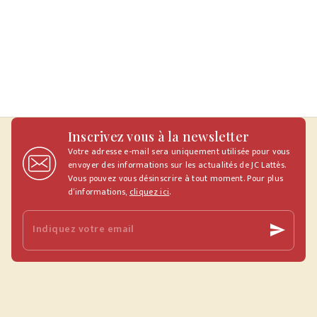
Inscrivez vous à la newsletter
Votre adresse e-mail sera uniquement utilisée pour vous
envoyer des informations sur les actualités de JC Lattès.
Vous pouvez vous désinscrire à tout moment. Pour plus
d’informations,
cliquez ici
.
Indiquez votre email
send