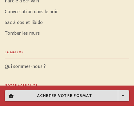
Parole d'écrivain
Conversation dans le noir
Sac à dos et libido
Tomber les murs
LA MAISON
Qui sommes-nous ?
NOTRE ACTUALITÉ
ACHETER VOTRE FORMAT
shopping_basket
arrow_drop_down
Vidéos
Meilleures ventes
PROFESSIONNELS