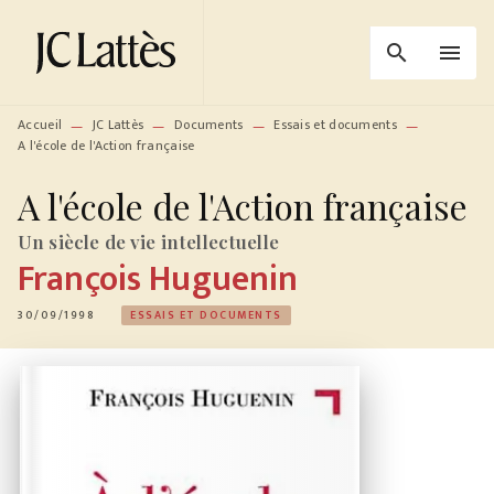
MENU
RECHERCHE
CONTENU
search
menu
PIED DE PAGE
Accueil
JC Lattès
Documents
Essais et documents
—
—
—
—
A l'école de l'Action française
A l'école de l'Action française
Un siècle de vie intellectuelle
François Huguenin
30/09/1998
ESSAIS ET DOCUMENTS