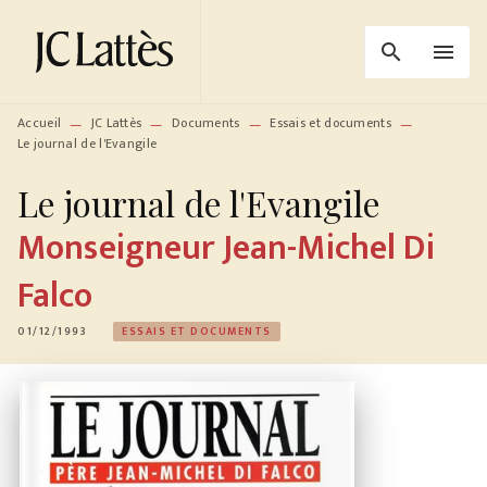
MENU
RECHERCHE
CONTENU
search
menu
PIED DE PAGE
Accueil
JC Lattès
Documents
Essais et documents
—
—
—
—
Le journal de l'Evangile
Le journal de l'Evangile
Monseigneur Jean-Michel Di
Falco
01/12/1993
ESSAIS ET DOCUMENTS