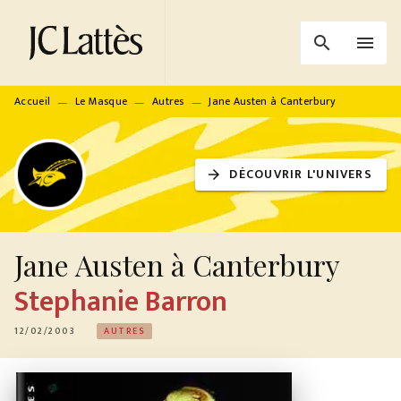
MENU
RECHERCHE
CONTENU
search
menu
PIED DE PAGE
Accueil
Le Masque
Autres
Jane Austen à Canterbury
—
—
—
DÉCOUVRIR L'UNIVERS
arrow_forward
Jane Austen à Canterbury
Stephanie Barron
12/02/2003
AUTRES