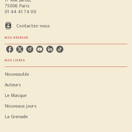
17 Rue Jacob,
75006 Paris
01 44 41 74 00
contacts
Contactez-nous
NOS RÉSEAUX
NOS LIVRES
Nouveautés
Auteurs
Le Masque
Nouveaux jours
La Grenade