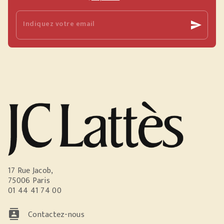
Indiquez votre email
send
17 Rue Jacob,
75006 Paris
01 44 41 74 00
contacts
Contactez-nous