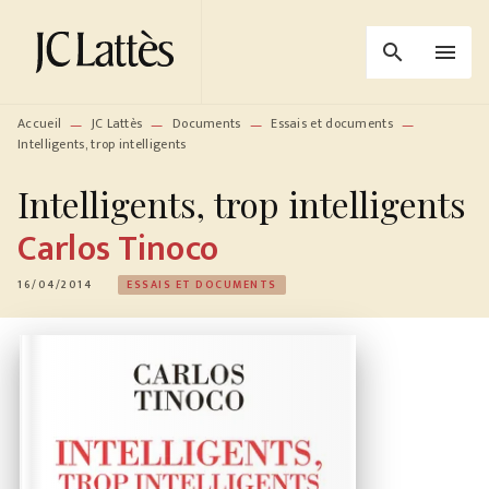
MENU
RECHERCHE
CONTENU
search
menu
PIED DE PAGE
Accueil
JC Lattès
Documents
Essais et documents
—
—
—
—
Intelligents, trop intelligents
Intelligents, trop intelligents
Carlos Tinoco
16/04/2014
ESSAIS ET DOCUMENTS