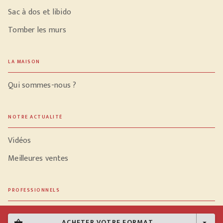
Sac à dos et libido
Tomber les murs
LA MAISON
Qui sommes-nous ?
NOTRE ACTUALITÉ
Vidéos
Meilleures ventes
PROFESSIONNELS
Libraires
ACHETER VOTRE FORMAT
shopping_basket
arrow_drop_down