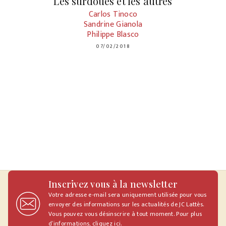
Les surdoués et les autres
Carlos Tinoco
Sandrine Gianola
Philippe Blasco
07/02/2018
Inscrivez vous à la newsletter
Votre adresse e-mail sera uniquement utilisée pour vous
envoyer des informations sur les actualités de JC Lattès.
Vous pouvez vous désinscrire à tout moment. Pour plus
d’informations,
cliquez ici
.