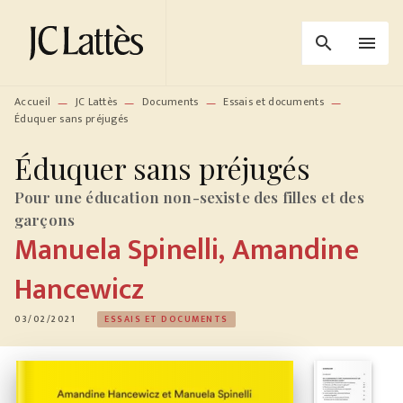
MENU
RECHERCHE
CONTENU
search
menu
PIED DE PAGE
Accueil
JC Lattès
Documents
Essais et documents
—
—
—
—
Éduquer sans préjugés
Éduquer sans préjugés
Pour une éducation non-sexiste des filles et des
garçons
Manuela Spinelli
,
Amandine
Hancewicz
03/02/2021
ESSAIS ET DOCUMENTS