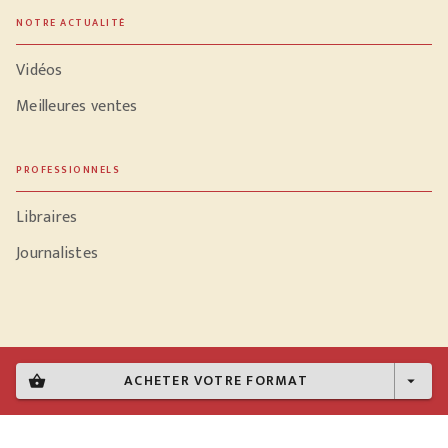
NOTRE ACTUALITÉ
Vidéos
Meilleures ventes
PROFESSIONNELS
Libraires
Journalistes
Données personnelles
ACHETER VOTRE FORMAT
shopping_basket
arrow_drop_down
Paramétrer vos cookies
Mentions légales
Conditions générales d'utilisation