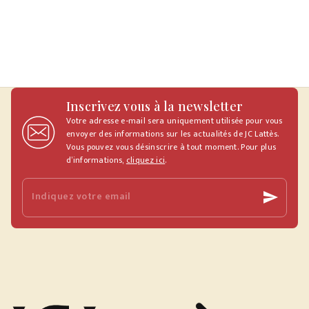
Inscrivez vous à la newsletter
Votre adresse e-mail sera uniquement utilisée pour vous
envoyer des informations sur les actualités de JC Lattès.
Vous pouvez vous désinscrire à tout moment. Pour plus
d’informations,
cliquez ici
.
Indiquez votre email
send