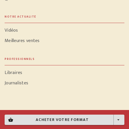
NOTRE ACTUALITÉ
Vidéos
Meilleures ventes
PROFESSIONNELS
Libraires
Journalistes
Données personnelles
ACHETER VOTRE FORMAT
shopping_basket
arrow_drop_down
Paramétrer vos cookies