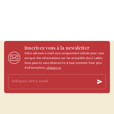
Inscrivez vous à la newsletter
Votre adresse e-mail sera uniquement utilisée pour vous
envoyer des informations sur les actualités de JC Lattès.
Vous pouvez vous désinscrire à tout moment. Pour plus
d’informations,
cliquez ici
.
Indiquez votre email
send