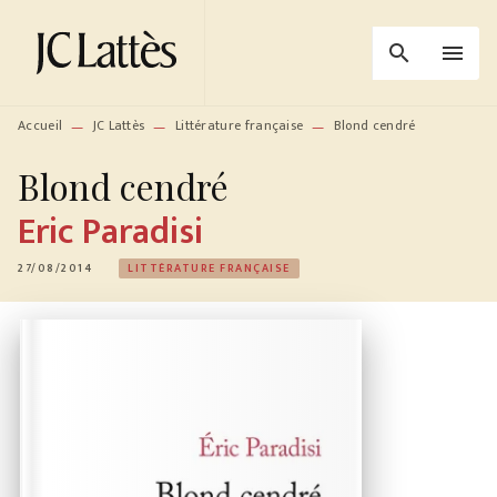
MENU
RECHERCHE
CONTENU
search
menu
PIED DE PAGE
Accueil
JC Lattès
Littérature française
Blond cendré
—
—
—
Blond cendré
Eric Paradisi
27/08/2014
LITTÉRATURE FRANÇAISE