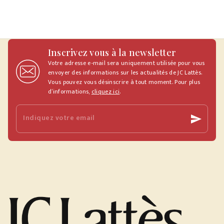
Inscrivez vous à la newsletter
Votre adresse e-mail sera uniquement utilisée pour vous
envoyer des informations sur les actualités de JC Lattès.
Vous pouvez vous désinscrire à tout moment. Pour plus
d’informations,
cliquez ici
.
Indiquez votre email
send