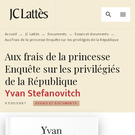
MENU
RECHERCHE
CONTENU
search
menu
PIED DE PAGE
Accueil
JC Lattès
Documents
Essais et documents
—
—
—
—
Aux frais de la princesse Enquête sur les privilégiés de la République
Aux frais de la princesse
Enquête sur les privilégiés
de la République
Yvan Stefanovitch
07/03/2007
ESSAIS ET DOCUMENTS