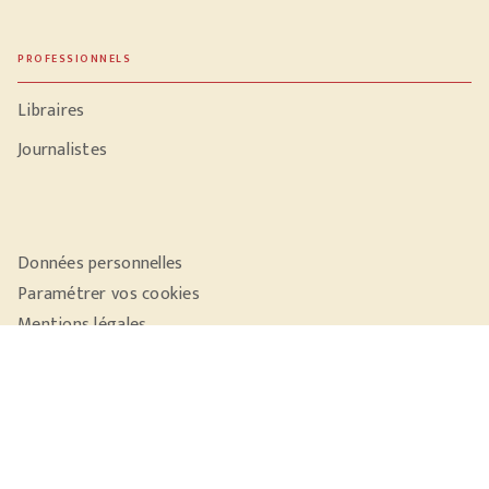
PROFESSIONNELS
Libraires
Journalistes
Données personnelles
Paramétrer vos cookies
Mentions légales
Conditions générales d'utilisation
Charte de référencement