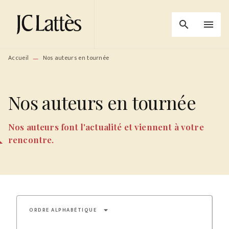
MENU
RECHERCHE
CONTENU
search
menu
PIED DE PAGE
Accueil
Nos auteurs en tournée
—
Nos auteurs en tournée
Nos auteurs font l'actualité et viennent à votre
rencontre.
arrow_drop_down
ORDRE ALPHABÉTIQUE