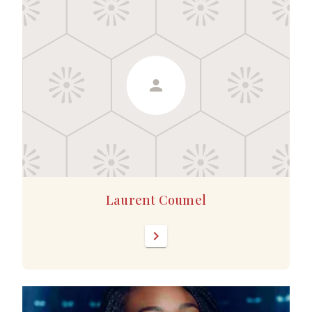
Laurent Coumel
chevron_right