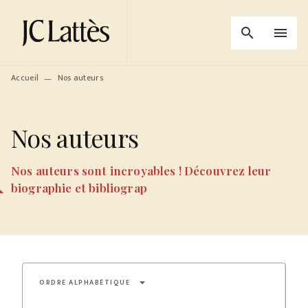
MENU
RECHERCHE
CONTENU
search
menu
PIED DE PAGE
Accueil
Nos auteurs
—
Nos auteurs
Nos auteurs sont incroyables ! Découvrez leur
biographie et bibliograp
arrow_drop_down
ORDRE ALPHABÉTIQUE