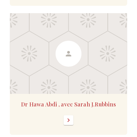
Dr Hawa Abdi , avec Sarah J.Rubbins
chevron_right