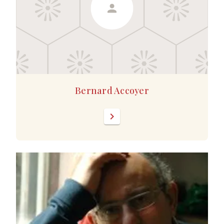
Bernard Accoyer
chevron_right