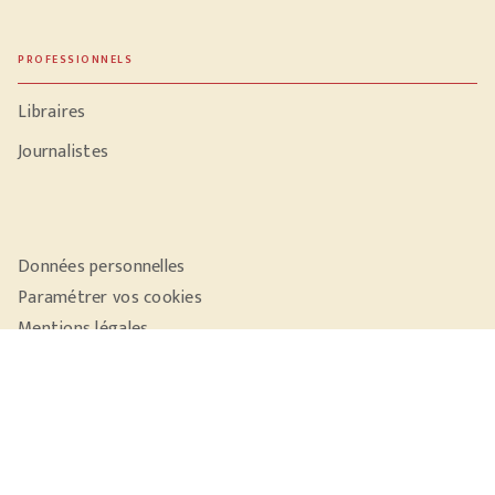
PROFESSIONNELS
Libraires
Journalistes
Données personnelles
Paramétrer vos cookies
Mentions légales
Conditions générales d'utilisation
Charte de référencement