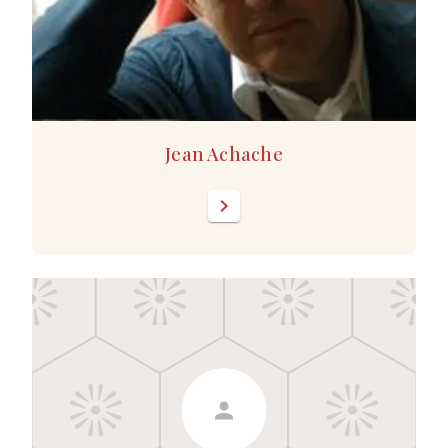
Jean Achache
chevron_right