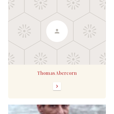
Thomas Abercorn
chevron_right