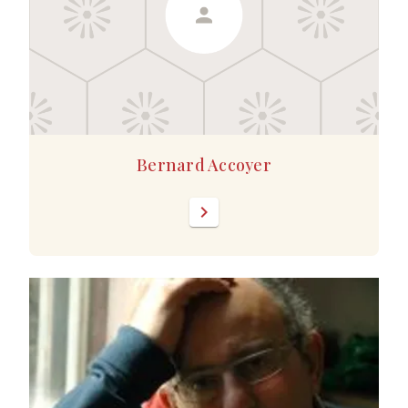
Bernard Accoyer
chevron_right