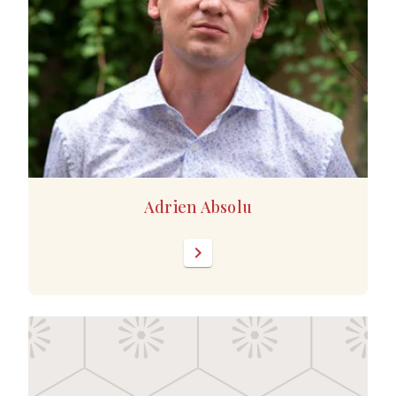
Adrien Absolu
chevron_right