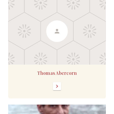
Thomas Abercorn
chevron_right