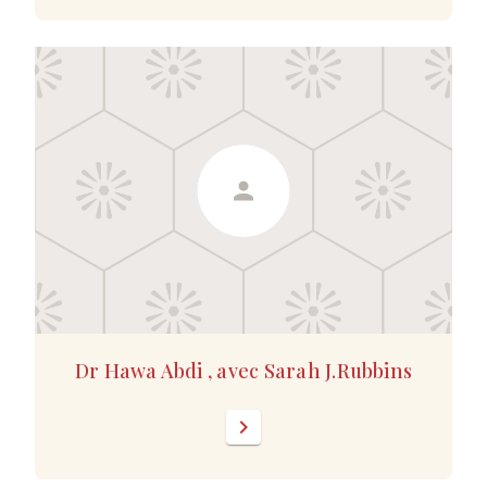
Dr Hawa Abdi , avec Sarah J.Rubbins
chevron_right