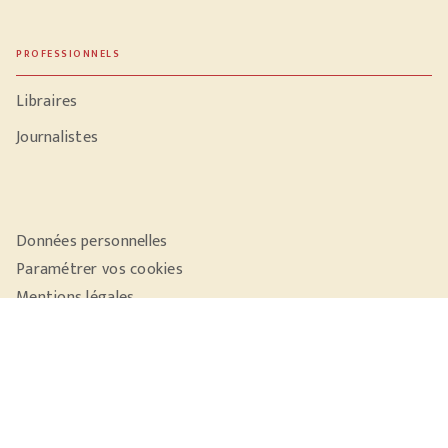
PROFESSIONNELS
Libraires
Journalistes
Données personnelles
Paramétrer vos cookies
Mentions légales
Conditions générales d'utilisation
Charte de référencement