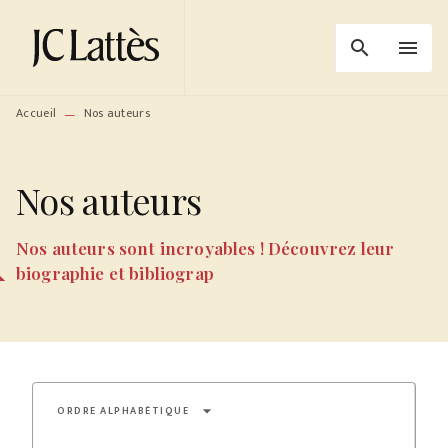
MENU
RECHERCHE
CONTENU
search
menu
PIED DE PAGE
Accueil
Nos auteurs
—
Nos auteurs
Nos auteurs sont incroyables ! Découvrez leur
biographie et bibliograp
arrow_drop_down
ORDRE ALPHABÉTIQUE