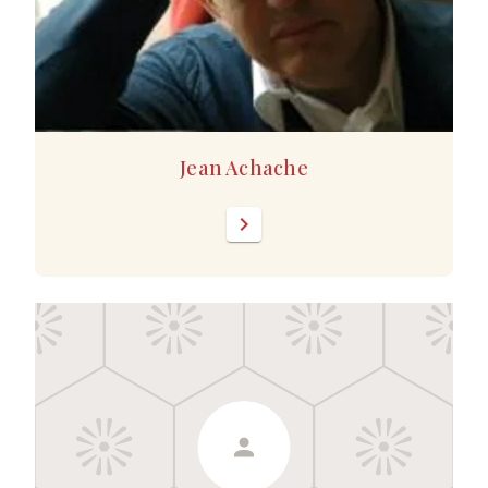
Jean Achache
chevron_right