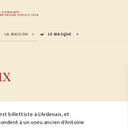
PIED DE PAGE
S DOMAINES
MPORAINE DEPUIS 1968
LA MAISON
LE MASQUE
arrow_drop_down
arrow_drop_down
ux
st billettiste à L'Ardenais, et
pondent à un voeu ancien d'Antoine