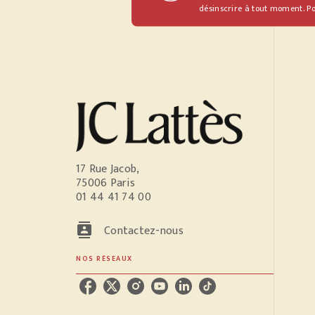
désinscrire à tout moment. Po
17 Rue Jacob,
75006 Paris
01 44 41 74 00
contacts
Contactez-nous
NOS RÉSEAUX