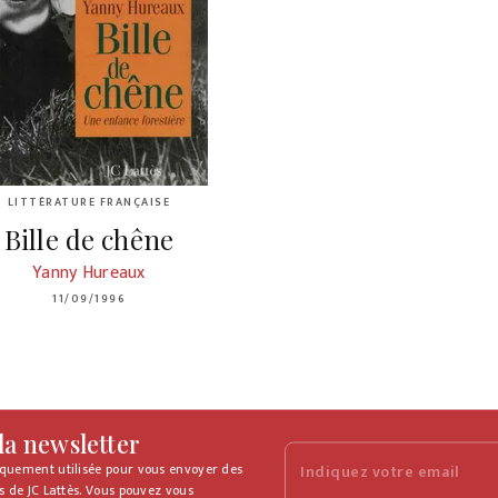
LITTÉRATURE FRANÇAISE
Bille de chêne
Yanny Hureaux
11/09/1996
 la newsletter
iquement utilisée pour vous envoyer des
Indiquez votre email
s de JC Lattès. Vous pouvez vous