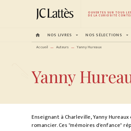
MENU
RECHERCHE
CONTENU
OUVERTES SUR TOUS LE
DE LA CURIOSITÉ CONTE
NOS LIVRES
NOS SÉLECTIONS
home
arrow_drop_down
arrow_drop_down
Accueil
Auteurs
Yanny Hureaux
—
—
Yanny Hurea
Enseignant à Charleville, Yanny Hureaux e
romancier. Ces "mémoires d'enfance" ré