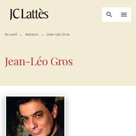
MENU
RECHERCHE
CONTENU
search
menu
PIED DE PAGE
Accueil
Auteurs
Jean-Léo Gros
—
—
Jean-Léo Gros