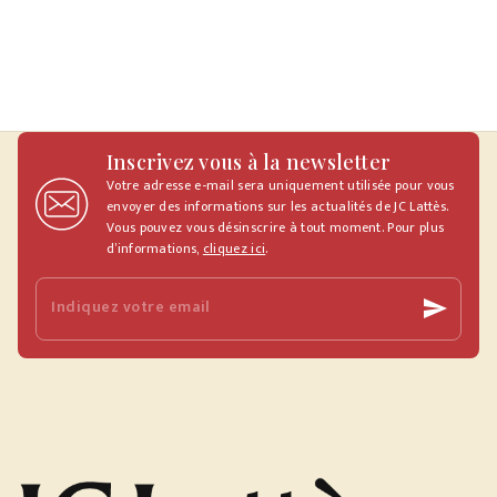
Inscrivez vous à la newsletter
Votre adresse e-mail sera uniquement utilisée pour vous
envoyer des informations sur les actualités de JC Lattès.
Vous pouvez vous désinscrire à tout moment. Pour plus
d’informations,
cliquez ici
.
Indiquez votre email
send