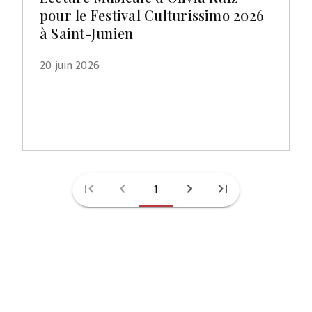
pour le Festival Culturissimo 2026
à Saint-Junien
20 juin 2026
first_page
chevron_left
1
chevron_right
last_page