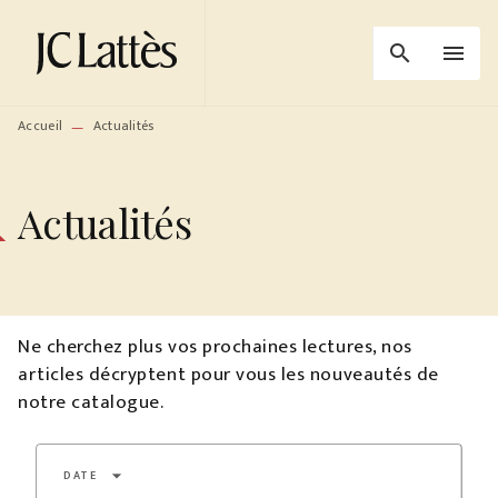
MENU
RECHERCHE
CONTENU
search
menu
PIED DE PAGE
Accueil
Actualités
—
Actualités
Ne cherchez plus vos prochaines lectures, nos
articles décryptent pour vous les nouveautés de
notre catalogue.
arrow_drop_down
DATE