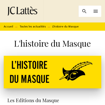
MENU
RECHERCHE
CONTENU
search
menu
PIED DE PAGE
Accueil
Toutes les actualités
L'histoire du Masque
—
—
L'histoire du Masque
Les Editions du Masque