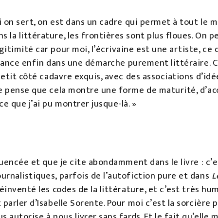
oi on sert, on est dans un cadre qui permet à tout le
a littérature, les frontières sont plus floues. On peu
timité car pour moi, l’écrivaine est une artiste, ce q
 lance enfin dans une démarche purement littéraire. C
 petit côté cadavre exquis, avec des associations d’idé
 je pense que cela montre une forme de maturité, d’
e que j’ai pu montrer jusque-là. »
luencée et que je cite abondamment dans le livre : c’e
urnalistiques, parfois de l’autofiction pure et dans
L
réinventé les codes de la littérature, et c’est très 
parler d’Isabelle Sorente. Pour moi c’est la sorcière 
 autorise à nous livrer sans fards. Et le fait qu’elle