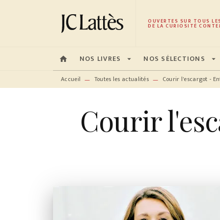
MENU
RECHERCHE
CONTENU
OUVERTES SUR TOUS LE
DE LA CURIOSITÉ CONTE
NOS LIVRES
NOS SÉLECTIONS
home
arrow_drop_down
arrow_drop_down
Accueil
Toutes les actualités
Courir l'escargot - E
—
—
Courir l'es